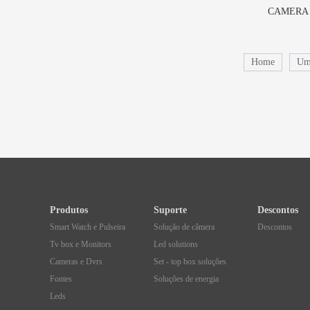
CAMERA 
Home
U
Produtos
Suporte
Descontos
Smart Watch e Pulseira
Solução de câmera
Descontos
Tv box e Monitors
Led solutions
Cameras e Dvrs
Set - top box soluções
Fontes
Soluções de energia
Leds