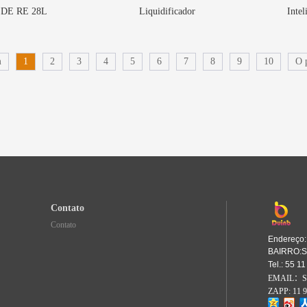
DE RE 28L
Liquidificador
Intel
m
1
2
3
4
5
6
7
8
9
10
O 
Contato
Contato
Endereç
BAIRRO:S
Tel.: 55 
EMAIL：Sp
ZAPP: 11 