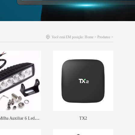
Você está EM posição:
Home
>
Produtos
>
Farol De Milha Auxiliar 6 Leds 6LL18W
TX2