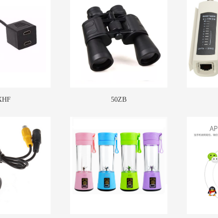
XHF
50ZB
TX2
More