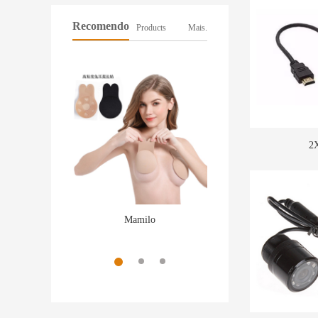
Recomendo
Products
Mais.
2
Mamilo
Smart Watch a1
More
More