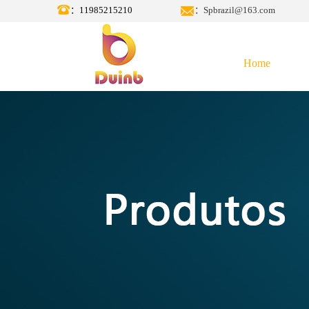
：11985215210
：Spbrazil@163.com
Home