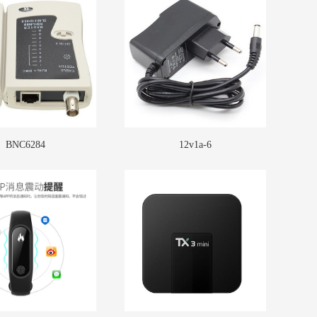
BNC6284
12v1a-6