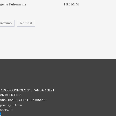
igente Pulseira m2
TX3 MINI
próximo
No final
o:R.DOS GUSMOES 343 7ANDAR SL71
ANTA IFIGENIA
11 985215210 | CEL: 11 951554621
brazil@163.com
985215210