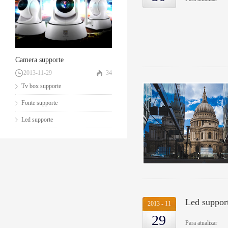
Camera supporte
2013
-
11
-
29
34
Tv box supporte
Fonte supporte
Led supporte
Led suppor
2013
-
11
29
Para atualizar