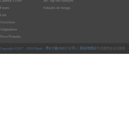
Cameras e Dvrs
Set - top box soluções
Fontes
Soluções de energia
Leds
Acessórios
Adaptadores
Novo Protudos
粤ICP备09063742号-1
网站地图
Copyright ©2017 - 2020 Dniub
犀牛云提供企业云服务