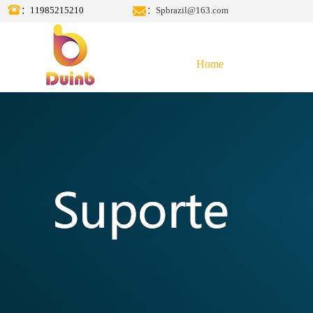
：11985215210
：Spbrazil@163.com
Home