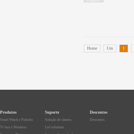
Home
Um
1
Produtos
Suporte
Descontos
Smart Watch e Pulseira
Solução de câmera
Descontos
Tv box e Monitors
Led solutions