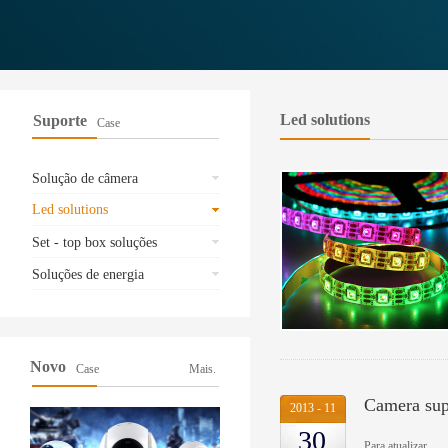
Led solutions
Suporte
Case
Solução de câmera
Led solutions
Set - top box soluções
Soluções de energia
Novo
Case
Mais.
Camera sup
2013
-
11
30
Para atualizar