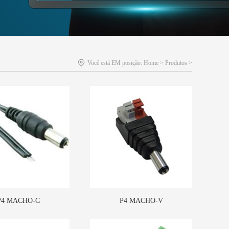
Você está EM posição:
Home
>
Produtos
>
P4 MACHO-C
P4 MACHO-V