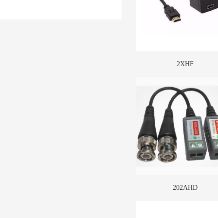
2XHF
TX2
More
202AHD