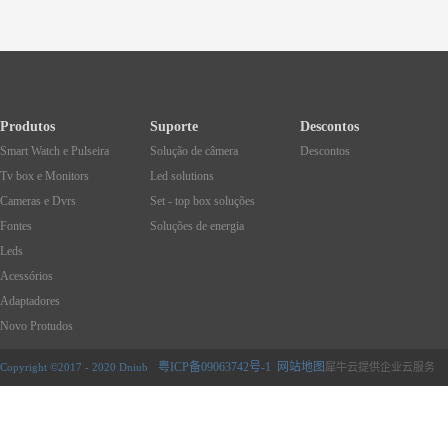
Produtos
Suporte
Descontos
Smart Watch e Pulseira
Solução de câmera
Descontos
Tv box e Monitors
Led solutions
Cameras e Dvrs
Set - top box soluções
Fontes
Soluções de energia
Leds
Acessórios
Adaptadores
Novo Protudos
粤ICP备09063742号-1
网站地图
Copyright ©2017 - 2020 Dniub
犀牛云提供企业云服务