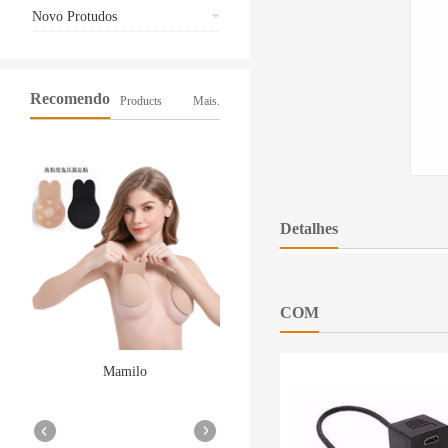
Novo Protudos
Recomendo
Products
Mais.
Detalhes
COM
Mamilo
Smart Watch a1
More
More