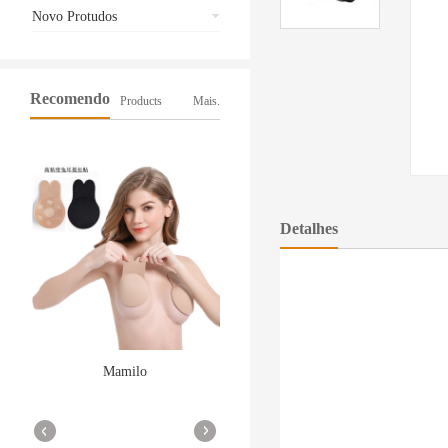
Novo Protudos
Recomendo
Products
Mais.
Detalhes
Mamilo
Smart Watch a1
More
More