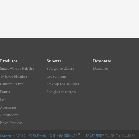
Produtos
Suporte
Descontos
Smart Watch e Pulseira
Solução de câmera
Descontos
Tv box e Monitors
Led solutions
Cameras e Dvrs
Set - top box soluções
Fontes
Soluções de energia
Leds
Acessórios
Adaptadores
Novo Protudos
粤ICP备09063742号-1
网站地图
Copyright ©2017 - 2020 Dniub
犀牛云提供企业云服务