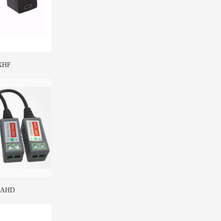
XHF
2AHD