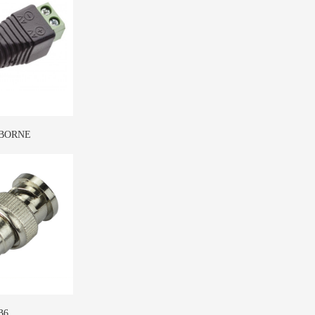
BORNE
B6