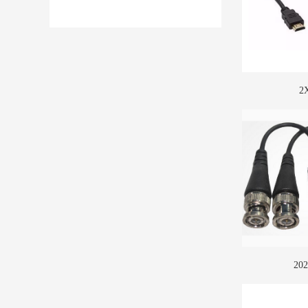
2
TX2
More
20