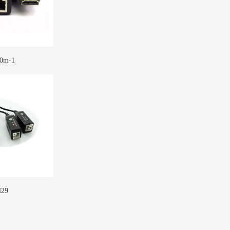
30m-1
29