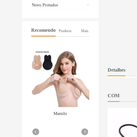
Novo Protudos
Recomendo
Products
Mais.
Detalhes
COM
Mamilo
Smart Watch a1
More
More